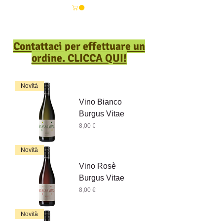
Contattaci per effettuare un
ordine. CLICCA QUI!
Novità
Vino Bianco
Burgus Vitae
Prezzo
8,00 €
Novità
Vino Rosè
Burgus Vitae
Prezzo
8,00 €
Novità