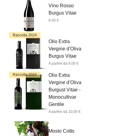
Vino Rosso
Burgus Vitae
Prezzo
8,00 €
Raccolta 2024
Olio Extra
Vergine d'Oliva
Burgus Vitae
Prezzo scontato
A partire da
9,00 €
Raccolta 2024
Olio Extra
Vergine d'Oliva
Burgust Vitae -
Monocultivar
Gentile
Prezzo scontato
A partire da
10,00 €
Mosto Cotto