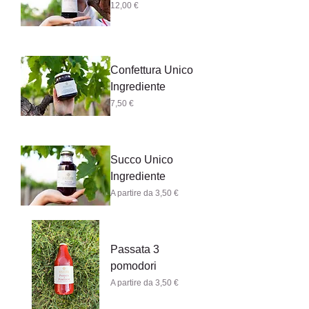
Prezzo
12,00 €
Confettura Unico
Ingrediente
Prezzo
7,50 €
Succo Unico
Ingrediente
Prezzo scontato
A partire da
3,50 €
Passata 3
pomodori
Prezzo scontato
A partire da
3,50 €